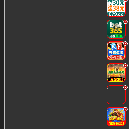
.
.
.
.
.
.