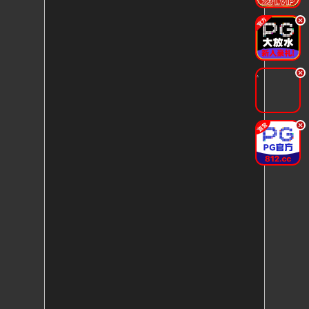
.
.
.